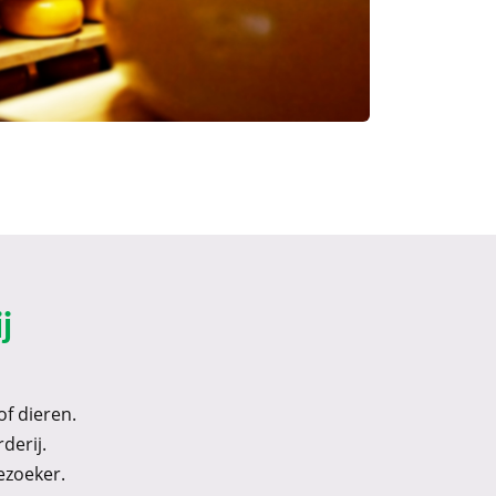
j
of dieren.
derij.
ezoeker.