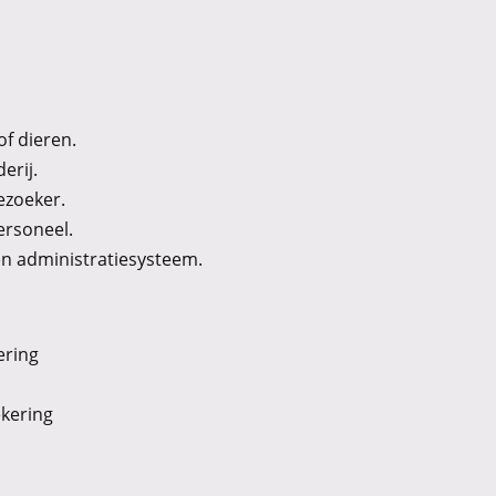
of dieren.
erij.
ezoeker.
ersoneel.
en administratiesysteem.
ering
ekering