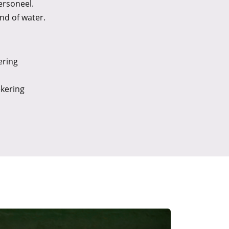
ersoneel.
nd of water.
ering
ekering