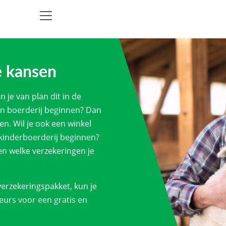
e kansen
 je van plan dit in de
een boerderij beginnen? Dan
n. Wil je ook een winkel
 kinderboerderij beginnen?
 en welke verzekeringen je
erzekeringspakket, kun je
urs voor een gratis en