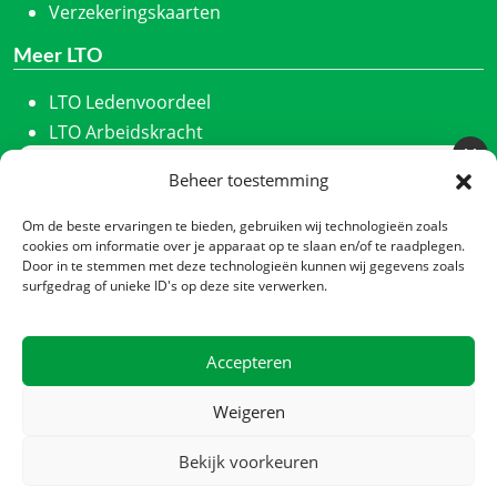
Verzekeringskaarten
Meer LTO
LTO Ledenvoordeel
LTO Arbeidskracht
ZLTO
Beheer toestemming
Meld u aan voor onze nieuwsbrief
LLTB
Schrijf u in en we houden u maandelijks op de hoogte
LTO Noord
Om de beste ervaringen te bieden, gebruiken wij technologieën zoals
van ons laatste nieuws.
cookies om informatie over je apparaat op te slaan en/of te raadplegen.
LTO Nederland
Door in te stemmen met deze technologieën kunnen wij gegevens zoals
Nieuwsbrief
*
Nieuwe Oogst
surfgedrag of unieke ID's op deze site verwerken.
CTA
Contact
Accepteren
Zadelmakerstraat 140
Verzenden
1991 JL Velserbroek
Weigeren
Postbus 2013, 1990 AA Velserbroek
Bekijk voorkeuren
023 – 520 15 16
Nee, ik ben niet geïnteresseerd