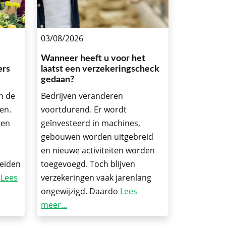
03/08/2026
Wanneer heeft u voor het
ers
laatst een verzekeringscheck
gedaan?
n de
Bedrijven veranderen
en.
voortdurend. Er wordt
ten
geïnvesteerd in machines,
gebouwen worden uitgebreid
,
en nieuwe activiteiten worden
leiden
toegevoegd. Toch blijven
j
Lees
verzekeringen vaak jarenlang
ongewijzigd. Daardo
Lees
meer...