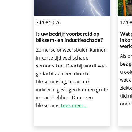
24/08/2026
17/0
Is uw bedrijf voorbereid op
Wat 
bliksem- en inductieschade?
inko
werk
Zomerse onweersbuien kunnen
Als o
in korte tijd veel schade
bezig
veroorzaken. Daarbij wordt vaak
u ook
gedacht aan een directe
wat e
blikseminslag, maar ook
ziekt
indirecte gevolgen kunnen grote
tijd 
impact hebben. Door een
onde
bliksemins
Lees meer...