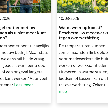
8/2026
10/08/2026
gebeurt er met uw
Warm weer op komst?
men als u niet meer kunt
Bescherm uw medewerk
en?
tegen oververhitting
ndernemer bent u dagelijks
De temperaturen kunnen i
 met uw bedrijf. Maar staat
zomermaanden flink oplop
 weleens stil bij de vraag
Voor medewerkers die bui
r gebeurt wanneer u door
werken of werkzaamheden
e of een ongeval langere
uitvoeren in warme stallen
niet kunt werken? Voor veel
loodsen of kassen, kan dit 
rnemer
Lees meer...
tot oververhitting. Zeker ti
meer...