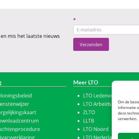
Nieuwsbrief
*
CTA
 en mis het laatste nieuws
Verzenden
g
Meer LTO
loningsbeleid
LTO Ledenvoordeel
Om de beste
enstenwijzer
LTO Arbeidskracht
informatie 
rgelijkingskaart
ZLTO
deze techno
verwerken.
ownloadcentrum
LLTB
lachtenprocedure
LTO Noord
ivacyverklaring
LTO Nederland