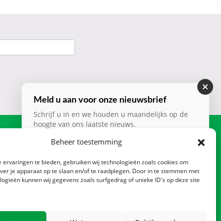
Meld u aan voor onze nieuwsbrief
Schrijf u in en we houden u maandelijks op de
hoogte van ons laatste nieuws.
Contact
Beheer toestemming
Nieuwsbrief
*
Zadelmakerstraat 140
CTA
 ervaringen te bieden, gebruiken wij technologieën zoals cookies om
1991 JL Velserbroek
over je apparaat op te slaan en/of te raadplegen. Door in te stemmen met
Postbus 2013, 1990 AA
logieën kunnen wij gegevens zoals surfgedrag of unieke ID's op deze site
Velserbroek
Verzenden
023 – 520 15 16
info@ltoverzekeringen.nl