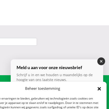
Meld u aan voor onze nieuwsbrief
Schrijf u in en we houden u maandelijks op de
hoogte van ons laatste nieuws.
Contact
Beheer toestemming
Nieuwsbrief
*
Zadelmakerstraat 140
CTA
 ervaringen te bieden, gebruiken wij technologieën zoals cookies om
1991 JL Velserbroek
over je apparaat op te slaan en/of te raadplegen. Door in te stemmen met
Postbus 2013, 1990 AA
logieën kunnen wij gegevens zoals surfgedrag of unieke ID's op deze site