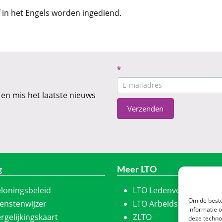
 in het Engels worden ingediend.
Nieuwsbrief
*
CTA
 en mis het laatste nieuws
Verzenden
g
Meer LTO
loningsbeleid
LTO Ledenvoordeel
Om de beste
enstenwijzer
LTO Arbeidskracht
informatie 
rgelijkingskaart
ZLTO
deze techno