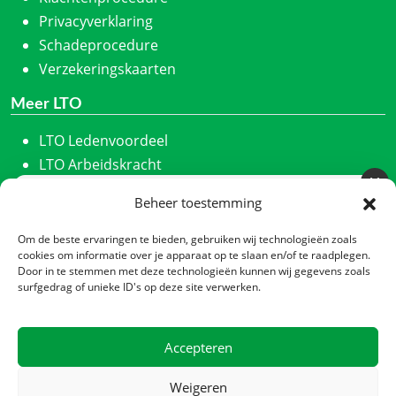
Privacyverklaring
Schadeprocedure
Verzekeringskaarten
Meer LTO
LTO Ledenvoordeel
LTO Arbeidskracht
ZLTO
Beheer toestemming
Meld u aan voor onze nieuwsbrief
LLTB
Schrijf u in en we houden u maandelijks op de hoogte
LTO Noord
Om de beste ervaringen te bieden, gebruiken wij technologieën zoals
van ons laatste nieuws.
cookies om informatie over je apparaat op te slaan en/of te raadplegen.
LTO Nederland
Door in te stemmen met deze technologieën kunnen wij gegevens zoals
Nieuwsbrief
*
Nieuwe Oogst
surfgedrag of unieke ID's op deze site verwerken.
CTA
Contact
Accepteren
Zadelmakerstraat 140
Verzenden
1991 JL Velserbroek
Weigeren