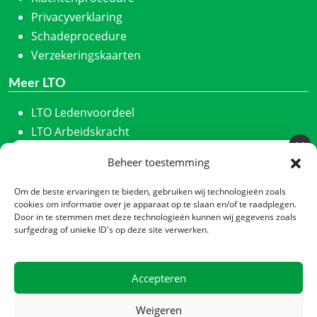
Privacyverklaring
Schadeprocedure
Verzekeringskaarten
Meer LTO
LTO Ledenvoordeel
LTO Arbeidskracht
ZLTO
Beheer toestemming
Meld u aan voor onze nieuwsbrief
LLTB
Schrijf u in en we houden u maandelijks op de hoogte
LTO Noord
Om de beste ervaringen te bieden, gebruiken wij technologieën zoals
van ons laatste nieuws.
cookies om informatie over je apparaat op te slaan en/of te raadplegen.
LTO Nederland
Door in te stemmen met deze technologieën kunnen wij gegevens zoals
Nieuwsbrief
*
Nieuwe Oogst
surfgedrag of unieke ID's op deze site verwerken.
CTA
Contact
Accepteren
Zadelmakerstraat 140
Verzenden
1991 JL Velserbroek
Weigeren