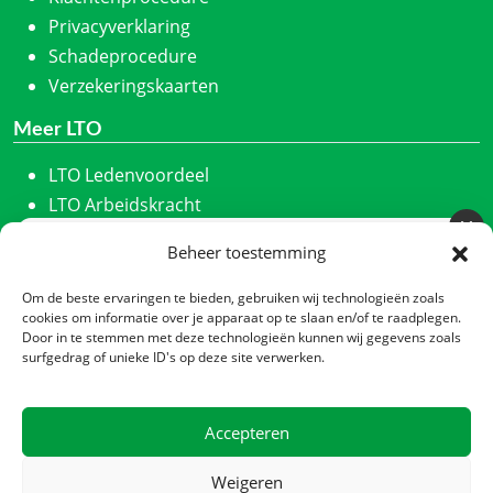
Privacyverklaring
Schadeprocedure
Verzekeringskaarten
Meer LTO
LTO Ledenvoordeel
LTO Arbeidskracht
ZLTO
Beheer toestemming
Meld u aan voor onze nieuwsbrief
LLTB
Schrijf u in en we houden u maandelijks op de hoogte
LTO Noord
Om de beste ervaringen te bieden, gebruiken wij technologieën zoals
van ons laatste nieuws.
cookies om informatie over je apparaat op te slaan en/of te raadplegen.
LTO Nederland
Door in te stemmen met deze technologieën kunnen wij gegevens zoals
Nieuwsbrief
*
Nieuwe Oogst
surfgedrag of unieke ID's op deze site verwerken.
CTA
Contact
Accepteren
Zadelmakerstraat 140
Verzenden
1991 JL Velserbroek
Weigeren