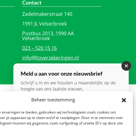
Contact
Zadelmakerstraat 140
1991 JL Velserbroek
Postbus 2013, 1990 AA
Velserbroek
023 – 520 15 16
info@ltoverzekeringen.nl
Meld u aan voor onze nieuwsbrief
Schrijf u in en we houden u maandelijks op de
hoogte van ons laatste nieuws.
Beheer toestemming
Nieuwsbrief
*
CTA
 ervaringen te bieden, gebruiken wij technologieën zoals cookies om
over je apparaat op te slaan en/of te raadplegen. Door in te stemmen met
logieën kunnen wij gegevens zoals surfgedrag of unieke ID's op deze site
Verzenden