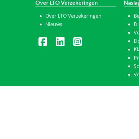
Over LTO Verzekeringen
Nasla
Over LTO Verzekeringen
Be
Nieuws
Di
Ve
D
K
Pr
S
Ve