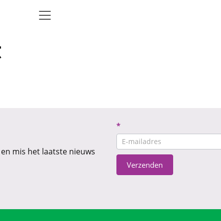
t
Nieuwsbrief
*
CTA
 en mis het laatste nieuws
Verzenden