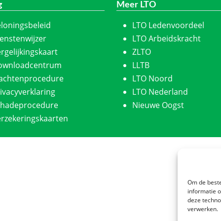
g
Meer LTO
loningsbeleid
LTO Ledenvoordeel
enstenwijzer
LTO Arbeidskracht
rgelijkingskaart
ZLTO
ownloadcentrum
LLTB
lachtenprocedure
LTO Noord
ivacyverklaring
LTO Nederland
chadeprocedure
Nieuwe Oogst
rzekeringskaarten
Om de beste
informatie 
deze techno
verwerken.