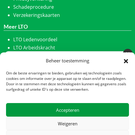
Schadeprocedure
Verzekeringskaarten
Meer LTO
LTO Ledenvoordeel
LTO Arbeidskracht
ZLTO
Beheer toestemming
Meld u aan voor onze nieuwsbrief
LLTB
Schrijf u in en we houden u maandelijks op de hoogte
LTO Noord
Om de beste ervaringen te bieden, gebruiken wij technologieën zoals
van ons laatste nieuws.
cookies om informatie over je apparaat op te slaan en/of te raadplegen.
LTO Nederland
Door in te stemmen met deze technologieën kunnen wij gegevens zoals
Nieuwsbrief
*
Nieuwe Oogst
surfgedrag of unieke ID's op deze site verwerken.
CTA
Contact
Accepteren
Zadelmakerstraat 140
Verzenden
1991 JL Velserbroek
Weigeren
Postbus 2013, 1990 AA Velserbroek