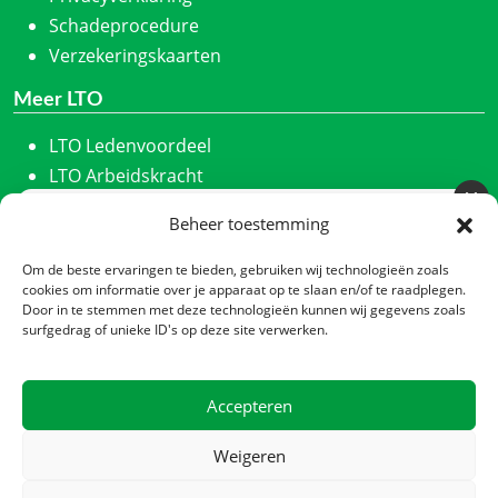
Schadeprocedure
Verzekeringskaarten
Meer LTO
LTO Ledenvoordeel
LTO Arbeidskracht
ZLTO
Beheer toestemming
Meld u aan voor onze nieuwsbrief
LLTB
Schrijf u in en we houden u maandelijks op de hoogte
LTO Noord
Om de beste ervaringen te bieden, gebruiken wij technologieën zoals
van ons laatste nieuws.
cookies om informatie over je apparaat op te slaan en/of te raadplegen.
LTO Nederland
Door in te stemmen met deze technologieën kunnen wij gegevens zoals
Nieuwsbrief
*
Nieuwe Oogst
surfgedrag of unieke ID's op deze site verwerken.
CTA
Contact
Accepteren
Zadelmakerstraat 140
Verzenden
1991 JL Velserbroek
Weigeren
Postbus 2013, 1990 AA Velserbroek