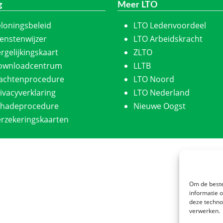
g
Meer LTO
loningsbeleid
LTO Ledenvoordeel
enstenwijzer
LTO Arbeidskracht
rgelijkingskaart
ZLTO
ownloadcentrum
LLTB
lachtenprocedure
LTO Noord
ivacyverklaring
LTO Nederland
chadeprocedure
Nieuwe Oogst
rzekeringskaarten
Om de beste
informatie 
deze techno
verwerken.