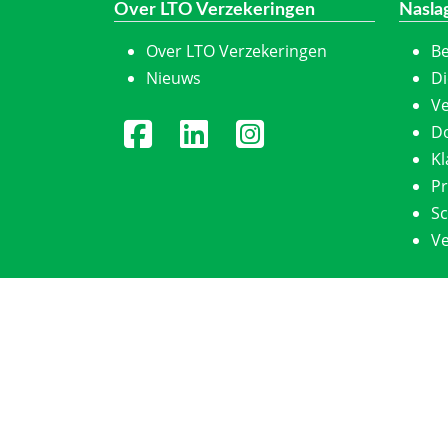
Over LTO Verzekeringen
Nasla
Over LTO Verzekeringen
Be
Nieuws
Di
Ve
D
K
Pr
S
Ve