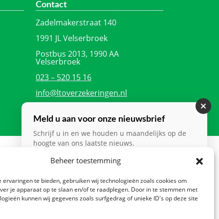
Contact
Zadelmakerstraat 140
1991 JL Velserbroek
Postbus 2013, 1990 AA
Velserbroek
023 – 520 15 16
info@ltoverzekeringen.nl
Meld u aan voor onze nieuwsbrief
Schrijf u in en we houden u maandelijks op de
hoogte van ons laatste nieuws.
Beheer toestemming
Nieuwsbrief
*
CTA
 ervaringen te bieden, gebruiken wij technologieën zoals cookies om
over je apparaat op te slaan en/of te raadplegen. Door in te stemmen met
logieën kunnen wij gegevens zoals surfgedrag of unieke ID's op deze site
Verzenden