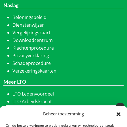
Naslag
Beloningsbeleid
Dienstenwijzer
Vergelijkingskaart
Downloadcentrum
Klachtenprocedure
Privacyverklaring
Schadeprocedure
Verzekeringskaarten
Meer LTO
LTO Ledenvoordeel
LTO Arbeidskracht
ZLTO
Beheer toestemming
Meld u aan voor onze nieuwsbrief
LLTB
Schrijf u in en we houden u maandelijks op de hoogte
LTO Noord
Om de beste ervaringen te bieden, gebruiken wij technologieën zoals