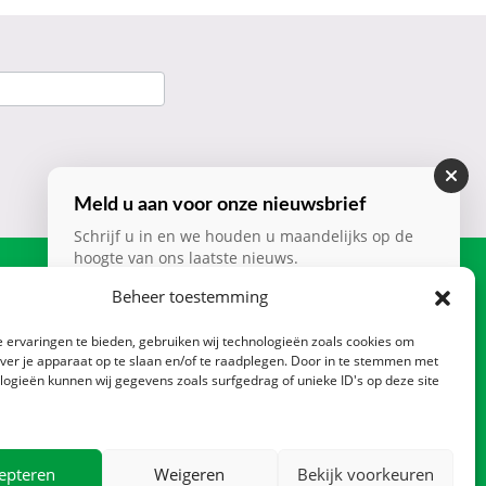
Meld u aan voor onze nieuwsbrief
Schrijf u in en we houden u maandelijks op de
hoogte van ons laatste nieuws.
Contact
Beheer toestemming
Nieuwsbrief
*
Zadelmakerstraat 140
CTA
 ervaringen te bieden, gebruiken wij technologieën zoals cookies om
1991 JL Velserbroek
over je apparaat op te slaan en/of te raadplegen. Door in te stemmen met
Postbus 2013, 1990 AA
logieën kunnen wij gegevens zoals surfgedrag of unieke ID's op deze site
Velserbroek
Verzenden
023 – 520 15 16
info@ltoverzekeringen.nl
epteren
Weigeren
Bekijk voorkeuren