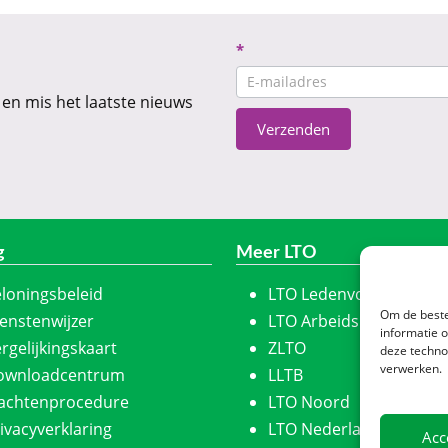
Nieuwsbrief
*
CTA
 en mis het laatste nieuws
Verzenden
g
Meer LTO
loningsbeleid
LTO Ledenvoordeel
Om de beste
enstenwijzer
LTO Arbeidskracht
informatie 
rgelijkingskaart
ZLTO
deze techno
verwerken.
ownloadcentrum
LLTB
lachtenprocedure
LTO Noord
ivacyverklaring
LTO Nederland
Acc