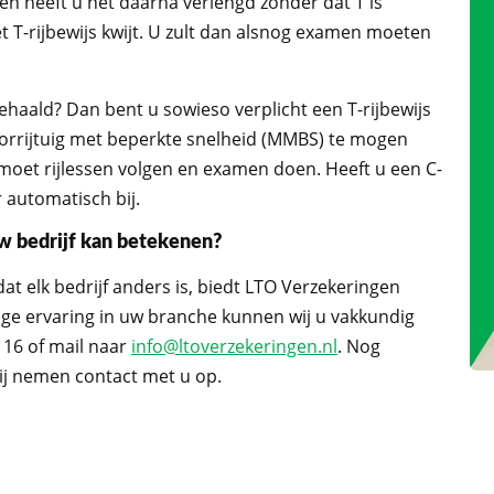
, en heeft u het daarna verlengd zonder dat T is
 T-rijbewijs kwijt. U zult dan alsnog examen moeten
 behaald? Dan bent u sowieso verplicht een T-rijbewijs
orrijtuig met beperkte snelheid (MMBS) te mogen
: u moet rijlessen volgen en examen doen. Heeft u een C-
r automatisch bij.
 bedrijf kan betekenen?
t elk bedrijf anders is, biedt LTO Verzekeringen
nge ervaring in uw branche kunnen wij u vakkundig
 16 of mail naar
info@ltoverzekeringen.nl
. Nog
ij nemen contact met u op.