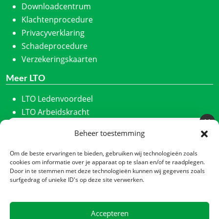
Downloadcentrum
Klachtenprocedure
Privacyverklaring
Schadeprocedure
Verzekeringskaarten
Meer LTO
LTO Ledenvoordeel
LTO Arbeidskracht
ZLTO
Beheer toestemming
Meld u aan voor onze nieuwsbrief
LLTB
Schrijf u in en we houden u maandelijks op de hoogte
LTO Noord
Om de beste ervaringen te bieden, gebruiken wij technologieën zoals
van ons laatste nieuws.
cookies om informatie over je apparaat op te slaan en/of te raadplegen.
LTO Nederland
Door in te stemmen met deze technologieën kunnen wij gegevens zoals
Nieuwsbrief
*
Nieuwe Oogst
surfgedrag of unieke ID's op deze site verwerken.
CTA
Contact
Accepteren
Zadelmakerstraat 140