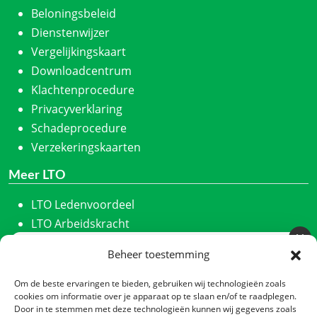
Beloningsbeleid
Dienstenwijzer
Vergelijkingskaart
Downloadcentrum
Klachtenprocedure
Privacyverklaring
Schadeprocedure
Verzekeringskaarten
Meer LTO
LTO Ledenvoordeel
LTO Arbeidskracht
ZLTO
Beheer toestemming
Meld u aan voor onze nieuwsbrief
LLTB
Schrijf u in en we houden u maandelijks op de hoogte
LTO Noord
Om de beste ervaringen te bieden, gebruiken wij technologieën zoals
van ons laatste nieuws.
cookies om informatie over je apparaat op te slaan en/of te raadplegen.
LTO Nederland
Door in te stemmen met deze technologieën kunnen wij gegevens zoals