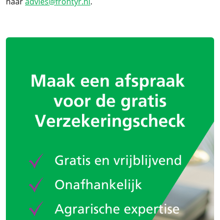
naar
advies@frontyr.nl
.