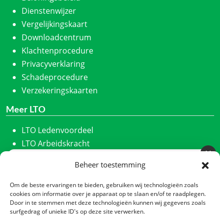
Dienstenwijzer
Vergelijkingskaart
Downloadcentrum
Klachtenprocedure
Privacyverklaring
Schadeprocedure
Verzekeringskaarten
Meer LTO
LTO Ledenvoordeel
LTO Arbeidskracht
ZLTO
Beheer toestemming
Meld u aan voor onze nieuwsbrief
LLTB
Schrijf u in en we houden u maandelijks op de hoogte
LTO Noord
Om de beste ervaringen te bieden, gebruiken wij technologieën zoals
van ons laatste nieuws.
cookies om informatie over je apparaat op te slaan en/of te raadplegen.
LTO Nederland
Door in te stemmen met deze technologieën kunnen wij gegevens zoals
Nieuwsbrief
*
Nieuwe Oogst
surfgedrag of unieke ID's op deze site verwerken.