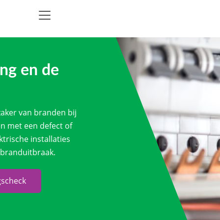
ing en de
rzaker van branden bij
en met een defect of
trische installaties
 branduitbraak.
gscheck