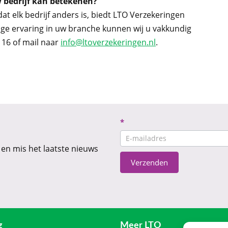
 bedrijf kan betekenen?
t elk bedrijf anders is, biedt LTO Verzekeringen
nge ervaring in uw branche kunnen wij u vakkundig
 16 of mail naar
info@ltoverzekeringen.nl
.
Nieuwsbrief
*
CTA
 en mis het laatste nieuws
Verzenden
g
Meer LTO