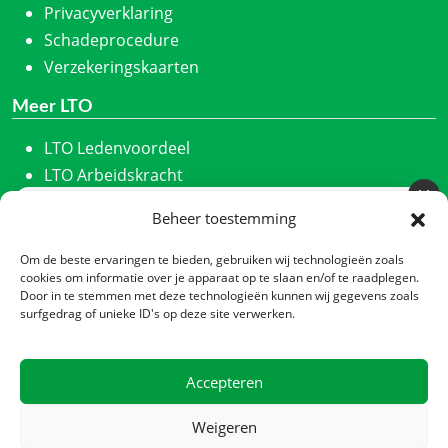
Privacyverklaring
Schadeprocedure
Verzekeringskaarten
Meer LTO
LTO Ledenvoordeel
LTO Arbeidskracht
ZLTO
Beheer toestemming
Meld u aan voor onze nieuwsbrief
LLTB
Schrijf u in en we houden u maandelijks op de hoogte
LTO Noord
Om de beste ervaringen te bieden, gebruiken wij technologieën zoals
van ons laatste nieuws.
cookies om informatie over je apparaat op te slaan en/of te raadplegen.
LTO Nederland
Door in te stemmen met deze technologieën kunnen wij gegevens zoals
Nieuwsbrief
*
Nieuwe Oogst
surfgedrag of unieke ID's op deze site verwerken.
CTA
Contact
Accepteren
Zadelmakerstraat 140
Verzenden
1991 JL Velserbroek
Weigeren